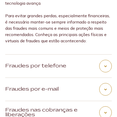
tecnologia avança.
Para evitar grandes perdas, especialmente financeiras,
é necessário manter-se sempre informado a respeito
das fraudes mais comuns e meios de proteção mais
recomendados. Conheça as principais ações físicas e
virtuais de fraudes que estão acontecendo:
Fraudes por telefone
O golpe da falsa central é feito por meio de ligações
telefônicas. Os criminosos entram em contato se
Fraudes por e-mail
passando por funcionários da instituição financeira a
qual a vítima tem conta e solicitam informações
É importante prestar atenção se o texto está escrito
sigilosas, como senhas e códigos de segurança, na
Fraudes nas cobranças e
corretamente, qual o endereço de e-mail do remetente
tentativa de roubar dados financeiros e acessar
liberações
e se ficar alerta a comunicados não personalizados, que