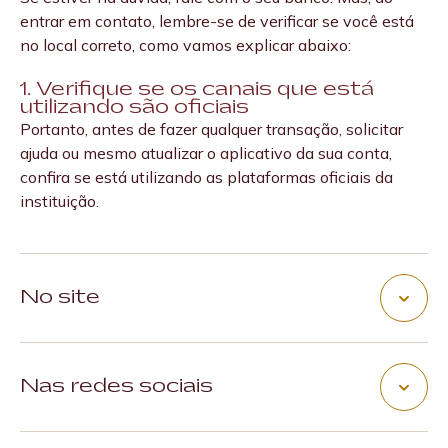
indicado nos 3 primeiros dígitos da linha com o número
entrar em contato, lembre-se de verificar se você está
Nenhum atendente do Pine vai pedir sua senha.
do código de barras;
no local correto, como vamos explicar abaixo:
Ninguém do Pine vai te ligar para pedir senhas.
Nunca fale sua senha.
Desconfie do código de barras falhando se apresentar
1. Verifique se os canais que está
utilizando são oficiais
espaços excessivos entre as barras ou qualquer outra
Portanto, antes de fazer qualquer transação, solicitar
alteração grosseira que não permita o reconhecimento
ajuda ou mesmo atualizar o aplicativo da sua conta,
pela leitora e o obrigue a digitar o número.
confira se está utilizando as plataformas oficiais da
instituição.
No site
No caso do site do banco, por exemplo, confira se o
endereço da página está correto. Fique atento a
Nas redes sociais
endereços que tenham um final diferente do conhecido
“. com.br”, como www.seubanco.net.
As redes sociais são plataformas que também