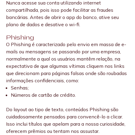
No entanto, antes de sair postando cada momento da
Nunca acesse sua conta utilizando internet
sua rotina, avalie se o que está compartilhando poderia
compartilhada, pois isso pode facilitar as fraudes
ser usado por criminosos virtuais. Pode parecer exagero,
bancárias. Antes de abrir o app do banco, ative seu
mas mesmo uma simples foto num restaurante, por
plano de dados e desative o wi-fi.
exemplo, pode dizer muito sobre a sua vida, os lugares
que você frequenta, o seu perfil de consumo e os
Phishing
O Phishing é caracterizado pelo envio em massa de e-
amigos que você tem.
mails ou mensagens se passando por uma empresa,
normalmente a qual os usuários mantêm relação, na
Portanto, use suas redes sociais com moderação,
expectativa de que algumas vítimas cliquem nos links
coloque filtros de privacidade em todos os seus perfis e
que direcionam para páginas falsas onde são roubadas
evite entrar em detalhes ao fazer postagens.
informações confidenciais, como:
Senhas;
Números de cartão de crédito.
Do layout ao tipo de texto, conteúdos Phishing são
cuidadosamente pensados para convencê-lo a clicar.
Isso inclui títulos que apelam para a nossa curiosidade,
oferecem prêmios ou tentam nos assustar.