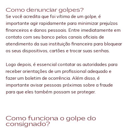
e cibercrimes. Elas podem evitar que links maliciosos
segurança.
Como denunciar golpes?
apareçam para você, fazendo da sua navegação na
Se você acredita que foi vítima de um golpe, é
internet um espaço mais seguro.
importante agir rapidamente para minimizar prejuízos
financeiros e danos pessoais. Entre imediatamente em
contato com seu banco pelos canais oficiais de
atendimento da sua instituição financeira para bloquear
os seus dispositivos, cartões e trocar suas senhas.
Logo depois, é essencial contatar as autoridades para
receber orientações de um profissional adequado e
fazer um boletim de ocorrência. Além disso, é
importante avisar pessoas próximas sobre a fraude
para que eles também possam se proteger.
Como funciona o golpe do
consignado?