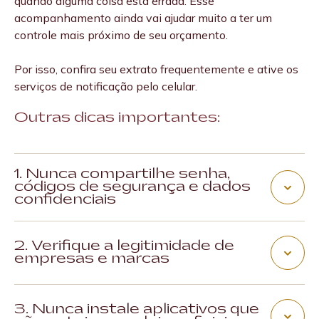
quando alguma coisa está errada. Esse
acompanhamento ainda vai ajudar muito a ter um
controle mais próximo de seu orçamento.
Por isso, confira seu extrato frequentemente e ative os
serviços de notificação pelo celular.
Outras dicas importantes:
1. Nunca compartilhe senha,
códigos de segurança e dados
confidenciais
Para que suas informações permaneçam seguras, o
2. Verifique a legitimidade de
mais recomendado é não as compartilhar nunca. Nem
empresas e marcas
mesmo com instituições: bancos, corretoras e empresas
legítimas nunca solicitarão informações pessoais ou
É fundamental buscar informações oficiais a respeito
bancárias por telefone, e-mail ou mensagens.
3. Nunca instale aplicativos que
de empresas e marcas, especialmente com relação aos