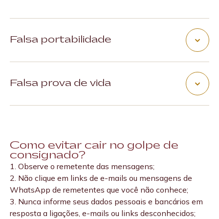
Falsa portabilidade
O golpista entra em contato com uma pessoa que
contratou um empréstimo consignado e se oferece para
Falsa prova de vida
quitar o valor em outra instituição.
Neste caso, o golpista entra em contato com uma
No entanto, o golpista pede que, quando o valor cair na
pessoa que recebem algum tipo de benefício e dizem
conta do cliente, ele seja transferido para uma outra
que ela precisa fazer a prova de vida.
conta indicada por esse fraudador.
Como evitar cair no golpe de
Em seguida, pedem uma série de informações pessoais
consignado?
dessa pessoa.
O perigo está aí: o pagamento da portabilidade do
1. Observe o remetente das mensagens;
Com essas informações, os golpistas conseguem
consignado é feito diretamente entre as instituições
2. Não clique em links de e-mails ou mensagens de
contratar um empréstimo consignado em nome da
financeiras. Não passa, portanto, por pagamentos em
WhatsApp de remetentes que você não conhece;
vítima.
contas correntes.
3. Nunca informe seus dados pessoais e bancários em
resposta a ligações, e-mails ou links desconhecidos;