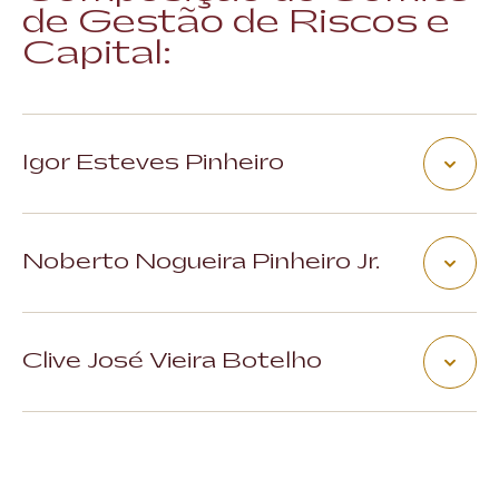
de Gestão de Riscos e
Capital:
Igor Esteves Pinheiro
Presidente
Mandato: janeiro de 2024 - indeterminado
Noberto Nogueira Pinheiro Jr.
Membro
Mandato: julho de 2022 - indeterminado
Clive José Vieira Botelho
Membro
Mandato: maio de 2023 - indeterminado