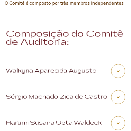
O Comitê é composto por três membros independentes
Composição do Comitê
de Auditoria:
Walkyria Aparecida Augusto
Presidente
Mandato: de junho de 2023 a 23 agosto de 2026
Sérgio Machado Zica de Castro
+30 anos de experiência
no mercado financeiro
Membro
Atuou na PwC, Bank Boston, Itaú, Cetip e Banco
Mandato: de fevereiro de 2022 a 01 de fevereiro de
Original, entre outras companhias.
Harumi Susana Ueta Waldeck
2027
Atua como Vice Coordenadora da Comissão de