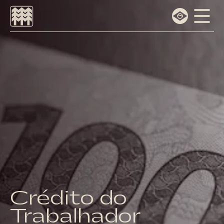
Escolha o idioma
Português
English
Crédito do
Trabalhador