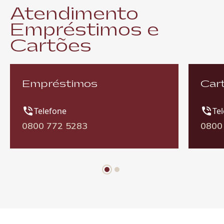
Atendimento
Empréstimos e
Cartões
Empréstimos
Car
Telefone
Te
0800 772 5283
0800