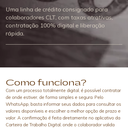
Uma linha de crédito consignado para
colaboradores CLT, com taxas atrativas,
contratação 100% digital e liberação
rápida.
Como funciona?
Com um processo totalmente digital, é possível contratar
de onde estiver, de forma simples e segura. Pelo
WhatsApp, basta informar seus dados para consultar os
valores disponíveis e escolher a melhor opção de prazo e
valor. A confirmação é feita diretamente no aplicativo da
Carteira de Trabalho Digital, onde o colaborador valida